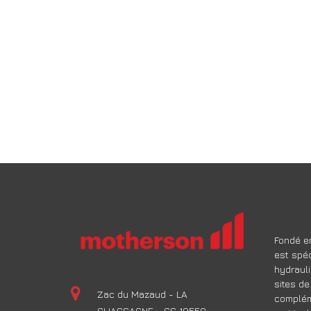
Fondé en
est spéc
hydrauli
sites de
Zac du Mazaud - LA
compléme
CHASSAGNE - CS 10550 –