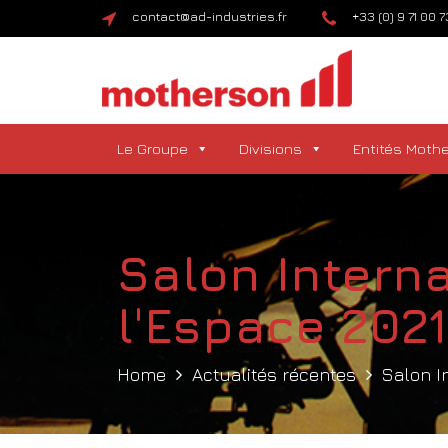
contact@ad-industries.fr
+33 (0) 9 71 00 
Le Groupe
Divisions
Entités Moth
Salon Interna
l'Espace 202
Home
Actualités récentes
Salon I