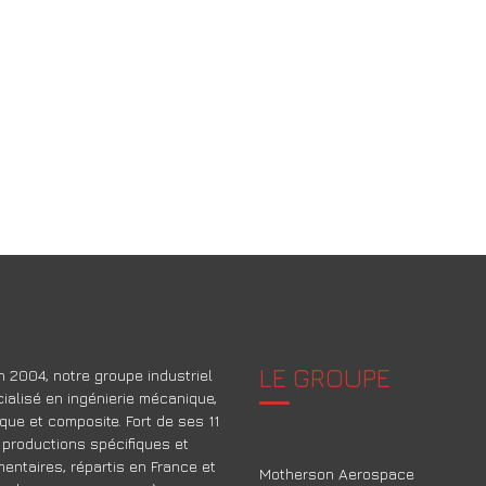
LE GROUPE
 2004, notre groupe industriel
ialisé en ingénierie mécanique,
que et composite. Fort de ses 11
 productions spécifiques et
ntaires, répartis en France et
Motherson Aerospace