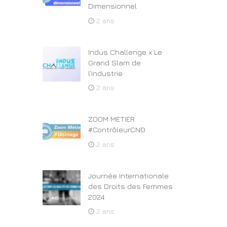
Dimensionnel
2 ans
Indus Challenge x Le
Grand Slam de
l’Industrie
2 ans
ZOOM METIER
#ContrôleurCND
2 ans
Journée Internationale
des Droits des Femmes
2024
2 ans