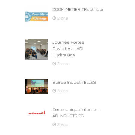
ZOOM METIER #Rectifieur
2 ans
Journée Portes
Ouvertes – ADI
Hydraulics
3 ans
Soirée Industri’ELLES
3 ans
Communiqué Interne –
AD INDUSTRIES
3 ans