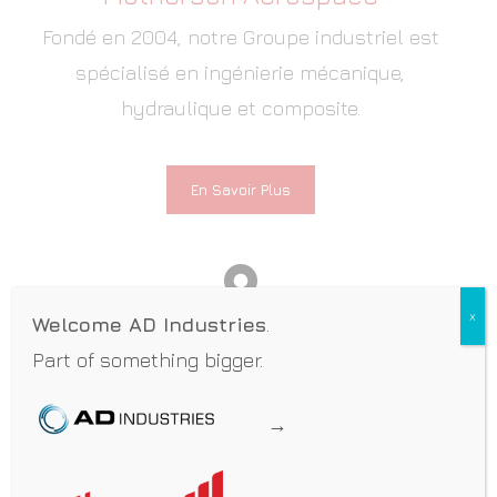
Fondé en 2004, notre Groupe industriel est
spécialisé en ingénierie mécanique,
hydraulique et composite.
En Savoir Plus
x
Welcome AD Industries
.
Part of something bigger.
Entités Motherson Aerospace
Motherson Aerospace est un Groupe
→
industriel fort de 11 sites de productions
spécifiques et complémentaires.