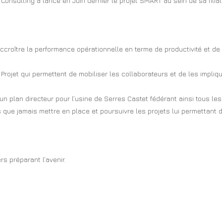
onsulting a lancé en Juin dernier le projet SMART au sein de sa fili
accroître la performance opérationnelle en terme de productivité et de
ojet qui permettent de mobiliser les collaborateurs et de les impliq
 un plan directeur pour l’usine de Serres Castet fédérant ainsi tous les
 que jamais mettre en place et poursuivre les projets lui permettant d
rs préparant l’avenir.