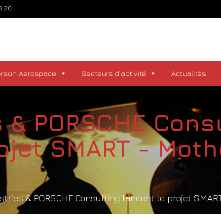
73 20
erson Aerospace
Secteurs d’activité
Actualités
s & PORSCHE Cons
rojet SMART - Mot
stries & PORSCHE Consulting lancent le projet SMAR