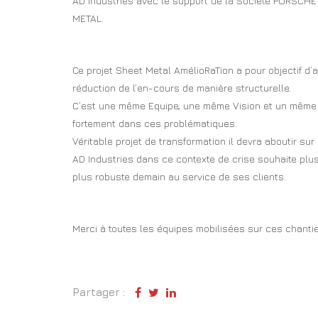
AD Industries avec le support de la Société PORSCHE C
METAL.
Ce projet Sheet Metal AmélioRaTion a pour objectif d’
réduction de l’en-cours de manière structurelle.
C’est une même Equipe, une même Vision et un même Pr
fortement dans ces problématiques.
Véritable projet de transformation il devra aboutir sur
AD Industries dans ce contexte de crise souhaite plus
plus robuste demain au service de ses clients.
Merci à toutes les équipes mobilisées sur ces chantie
Partager :