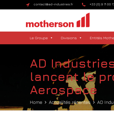
contact@ad-industries.fr
+33 (0) 9 71 00 
Le Groupe
Divisions
Entités Moth
AD Industrie
lancent le p
Aerospace
Home
Actualités récentes
AD Indu