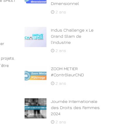
ale SHEET
Dimensionnel
2 ans
Indus Challenge x Le
Grand Slam de
l’Industrie
uer
2 ans
 projets.
’être
ZOOM METIER
#ContrôleurCND
2 ans
Journée Internationale
des Droits des Femmes
2024
2 ans