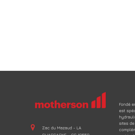
Fondé en
est spéc
hydrauli
sites de
Zac du Mazaud - LA
compléme
CHASSAGNE - CS 10550 –