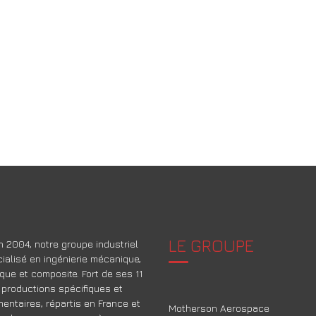
LE GROUPE
 2004, notre groupe industriel
ialisé en ingénierie mécanique,
que et composite. Fort de ses 11
 productions spécifiques et
ntaires, répartis en France et
Motherson Aerospace