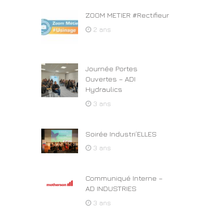
ZOOM METIER #Rectifieur
2 ans
Journée Portes
Ouvertes – ADI
Hydraulics
3 ans
Soirée Industri’ELLES
3 ans
Communiqué Interne –
AD INDUSTRIES
3 ans