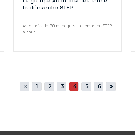
Le groupe AD Industries lance
la démarche STEP
Avec près de 80 managers, la démarche STEP
a pour ...
1
2
3
4
5
6