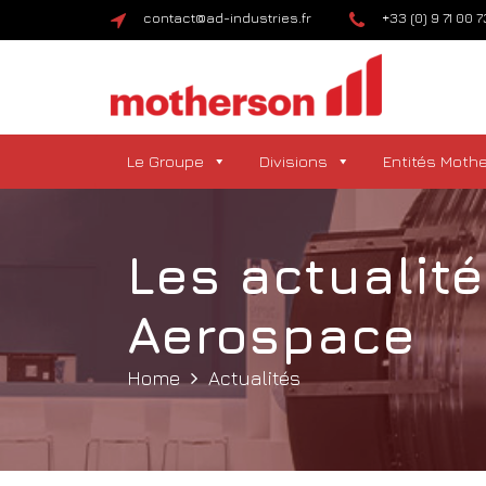
contact@ad-industries.fr
+33 (0) 9 71 00 
Le Groupe
Divisions
Entités Moth
Les actualit
Aerospace
Home
Actualités