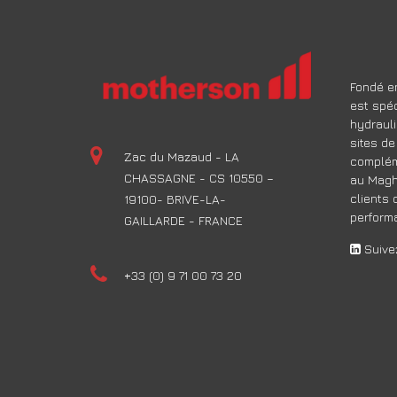
Fondé en
est spéc
hydrauli
sites de
Zac du Mazaud - LA
compléme
CHASSAGNE - CS 10550 –
au Magh
clients 
19100- BRIVE-LA-
performa
GAILLARDE - FRANCE
Suivez
+33 (0) 9 71 00 73 20