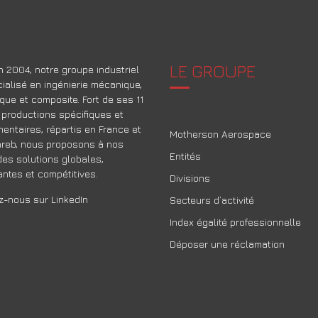
LE GROUPE
 2004, notre groupe industriel
ialisé en ingénierie mécanique,
que et composite. Fort de ses 11
 productions spécifiques et
ntaires, répartis en France et
Motherson Aerospace
reb, nous proposons à nos
Entités
des solutions globales,
ntes et compétitives.
Divisions
-nous sur LinkedIn
Secteurs d’activité
Index égalité professionnelle
Déposer une réclamation