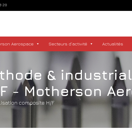
73 20
erson Aerospace
Secteurs d’activité
Actualités
thode & industrial
F - Motherson Ae
lisation composite H/F