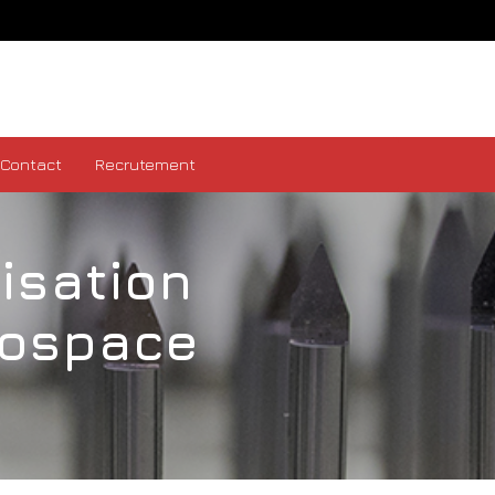
Contact
Recrutement
isation
rospace