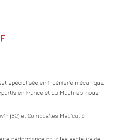
F
est spécialisée en ingénierie mécanique,
épartis en France et au Maghreb, nous
vin (62) et Composites Medical à
ute performance pour les secteurs de