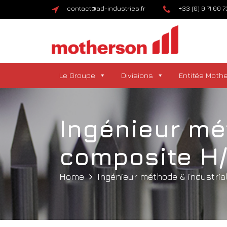
contact@ad-industries.fr
+33 (0) 9 71 00 
Le Groupe
Divisions
Entités Moth
Ingénieur mé
composite H/
Home
Ingénieur méthode & industria