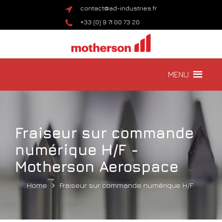
contact@ad-industries.fr
+33 (0) 9 71 00 73 20
MENU
Fraiseur sur commande
numérique H/F -
Motherson Aerospace
Home
Fraiseur sur commande numérique H/F